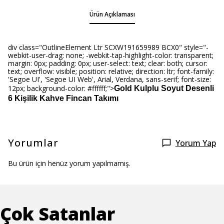
Ürün Açıklaması
div class="OutlineElement Ltr SCXW191659989 BCX0" style="-
webkit-user-drag: none; -webkit-tap-highlight-color: transparent;
margin: 0px; padding: 0px; user-select: text; clear: both; cursor:
text; overflow: visible; position: relative; direction: ltr; font-family:
'Segoe UI', 'Segoe UI Web', Arial, Verdana, sans-serif; font-size:
12px; background-color: #ffffff;">
Gold Kulplu Soyut Desenli
6 Kişilik Kahve Fincan Takımı
Yorumlar
Yorum Yap
Bu ürün için henüz yorum yapılmamış.
Çok Satanlar