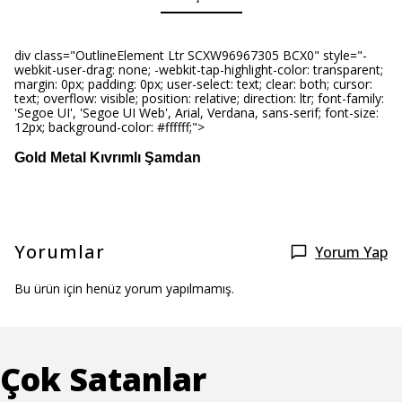
div class="OutlineElement Ltr SCXW96967305 BCX0" style="-
webkit-user-drag: none; -webkit-tap-highlight-color: transparent;
margin: 0px; padding: 0px; user-select: text; clear: both; cursor:
text; overflow: visible; position: relative; direction: ltr; font-family:
'Segoe UI', 'Segoe UI Web', Arial, Verdana, sans-serif; font-size:
12px; background-color: #ffffff;">
Gold Metal Kıvrımlı Şamdan
Yorumlar
Yorum Yap
Bu ürün için henüz yorum yapılmamış.
Çok Satanlar