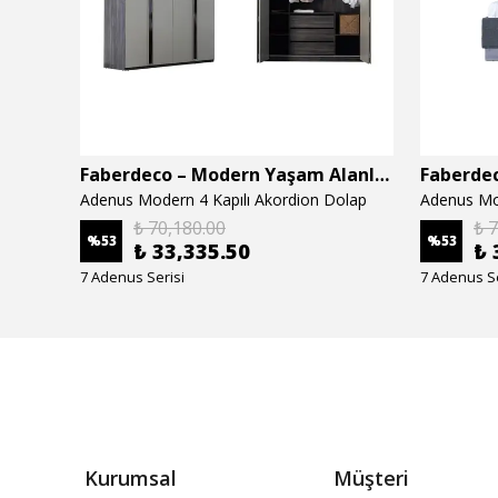
Faberdeco – Modern Yaşam Alanları İçin Özel Tasarım Mobilyalar
Faberdeco – Modern Yaşam Alanları İçin Özel Tasarım Mobilyalar
Adenus Modern 4 Kapılı Akordion Dolap
Adenus Mo
₺ 70,180.00
₺ 
%
53
%
53
₺ 33,335.50
₺ 
7 Adenus Serisi
7 Adenus Se
Kurumsal
Müşteri