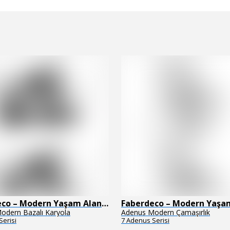
Faberdeco – Modern Yaşam Alanları İçin Özel Tasarım Mobilyalar
odern Bazalı Karyola
Adenus Modern Çamaşırlık
Serisi
7 Adenus Serisi