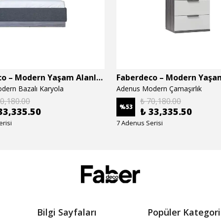
Faberdeco – Modern Yaşam Alanları İçin Özel Tasarım Mobilyalar
dern Bazalı Karyola
Adenus Modern Çamaşırlık
70,180.00
₺ 70,180.00
%
53
33,335.50
₺ 33,335.50
risi
7 Adenus Serisi
Bilgi Sayfaları
Popüler Kategori