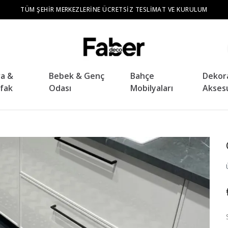
TÜM ŞEHIR MERKEZLERINE ÜCRETSIZ TESLIMAT VE KURULUM
ra &
Bebek & Genç
Bahçe
Dekor
fak
Odası
Mobilyaları
Akses