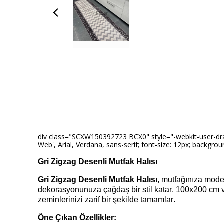
div class="SCXW150392723 BCX0" style="-webkit-user-drag: n
Web', Arial, Verdana, sans-serif; font-size: 12px; backgroun
Gri Zigzag Desenli Mutfak Halısı
Gri Zigzag Desenli Mutfak Halısı
, mutfağınıza mode
dekorasyonunuza çağdaş bir stil katar. 100x200 cm 
zeminlerinizi zarif bir şekilde tamamlar.
Öne Çıkan Özellikler: