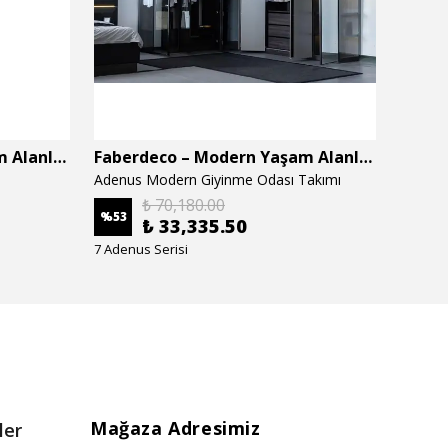
Faberdeco – Modern Yaşam Alanları İçin Özel Tasarım Mobilyalar
Faberdeco – Modern Yaşam Alanları İçin Özel Tasarım Mobilyalar
Adenus Modern Giyinme Odası Takımı
Adenus
₺ 70,180.00
%
53
%
53
₺ 33,335.50
7 Adenus Serisi
7 Adenu
Mağaza Adresimiz
ler