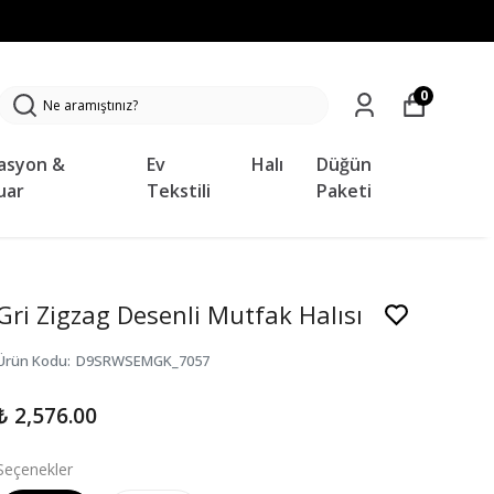
0
asyon &
Ev
Halı
Düğün
uar
Tekstili
Paketi
Gri Zigzag Desenli Mutfak Halısı
Ürün Kodu
:
D9SRWSEMGK_7057
₺ 2,576.00
Seçenekler