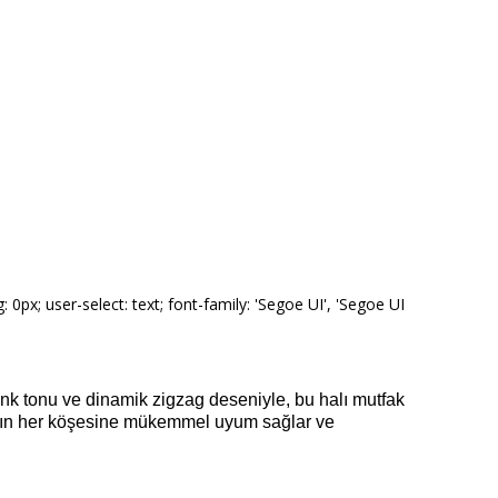
px; user-select: text; font-family: 'Segoe UI', 'Segoe UI
enk tonu ve dinamik zigzag deseniyle, bu halı mutfak
ızın her köşesine mükemmel uyum sağlar ve