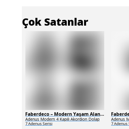
Çok Satanlar
Faberdeco – Modern Yaşam Alanları İçin Özel Tasarım Mobilyalar
Faberdeco – Modern Yaşam Alanları İçin Özel Tasarım Mobilyalar
uğu
Adenus Modern 4 Kapılı Akordion Dolap
Adenus M
7 Adenus Serisi
7 Adenus 