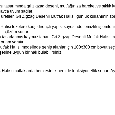
sı tasarımında g
ri zigzag deseni, mutfağınıza hareket ve şıklık 
kolayca uyum sağlar.
 üretilen
Gri Zigzag Desenli Mutfak Halısı
, günlük kullanımın zor
Halısı l
ekelere karşı dirençli yapısı sayesinde temizlik işlemler
 bir çözüm sunar.
ak tasarlanmış kaymaz taban,
Gri Zigzag Desenli Mutfak Halısı 
ortam yaratır.
utfak Halısı modelinde g
eniş alanlar için 100x300 cm boyut seç
sine uygun bir halı bulabilirsiniz.
 Halısı m
utfaklarda hem estetik hem de fonksiyonellik sunar. Ayak