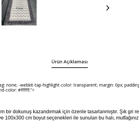
Ürün Açıklaması
one; -webkit-tap-highlight-color: transparent; margin: 0px; padding: 0
d-color: #ffffff;">
rn bir dokunuş kazandırmak için özenle tasarlanmıştır. Şık gri r
ve 100x300 cm boyut seçenekleri ile sunulan bu halı, mutfağın